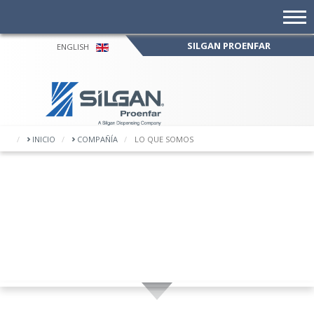
SILGAN PROENFAR
ENGLISH
EQUIPO
INICIO
COMPAÑÍA
LO QUE SOMOS
ENFAR
EN EL EQUIPO
, talento
 hacer de
PROENFAR
 realidad.
En Silgan Pro
aportamos
como socios e