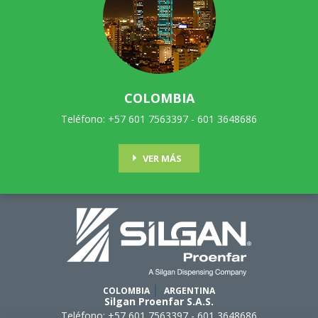
Farmacéutica,
Cosmética y de
Cuidado Personal.
COLOMBIA
Teléfono: +57 601 7563397 - 601 3648686
Desarrollamos e
VER MÁS
innovamos cada día,
mejores soluciones
en empaques de
calidad con el
COLOMBIA
ARGENTINA
Silgan Proenfar S.A.S.
respaldo de
Teléfono: +57 601 7563397 - 601 3648686