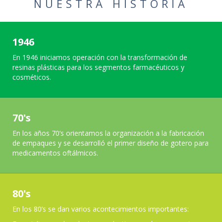
NUESTRA HISTORIA
aportando con
1946
pasión
En 1946 iniciamos operación con la transformación de
resinas plásticas para los segmentos farmacéuticos y
cosméticos.
al crecimiento y
70's
evolución
En los años 70’s orientamos la organización a la fabricación
de empaques y se desarrolló el primer diseño de gotero para
medicamentos oftálmicos.
de nuestros
80's
clientes.
En los 80’s se dan varios acontecimientos importantes: