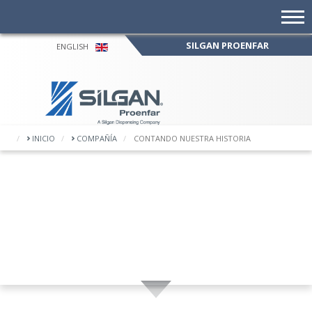
SILGAN PROENFAR
ENGLISH
UNA 
INICIO
COMPAÑÍA
CONTANDO NUESTRA HISTORIA
DE MÁ
UNA VOCACIÓN
aportand
y evoluci
DE MÁS DE 70
AÑOS